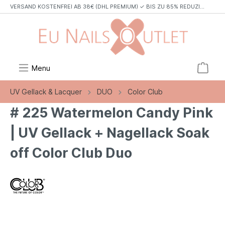
VERSAND KOSTENFREI AB 38€ (DHL PREMIUM) ✓ BIS ZU 85% REDUZIERT✓ TOP MARKEN✓
Menu
UV Gellack & Lacquer
DUO
Color Club
# 225 Watermelon Candy Pink
| UV Gellack + Nagellack Soak
off Color Club Duo