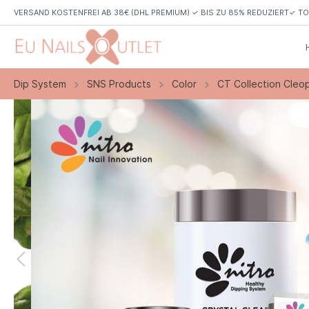
VERSAND KOSTENFREI AB 38€ (DHL PREMIUM) ✓ BIS ZU 85% REDUZIERT✓ 
Dip System
SNS Products
Color
CT Collection Cleo