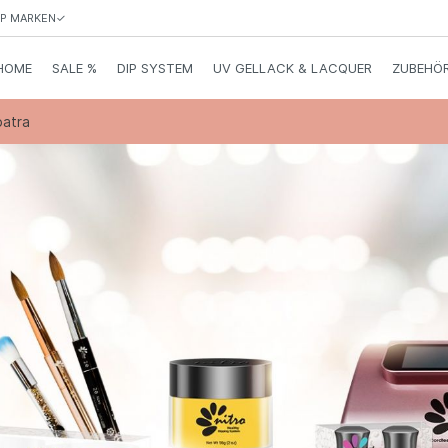
TOP MARKEN✓
HOME
SALE %
DIP SYSTEM
UV GELLACK & LACQUER
ZUBEHÖ
patra