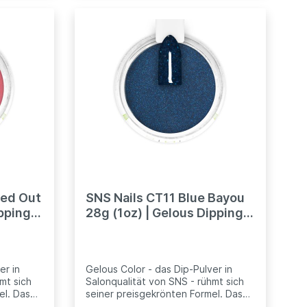
umliegende Nagelhaut zu
deren
pflegen.kompartibel mit anderen
e (für
professionellen Dip Systeme (für
nd
Billig aus China von Ebay und
Gewähr).
Amazon gebotene - ohne Gewähr).
ked Out
SNS Nails CT11 Blue Bayou
ipping
28g (1oz) | Gelous Dipping
Powder
er in
Gelous Color - das Dip-Pulver in
mt sich
Salonqualität von SNS - rühmt sich
el. Das
seiner preisgekrönten Formel. Das
lft
extrem feinkörnige Pulver hilft