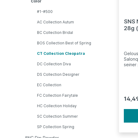
Color
#1-#500
SNS N
AC Collection Autum
28g (
BC Collection Bridal
Powd
BOS Collection Best of Spring
Gelous
CT Collection Cleopatra
Salonq
DC Collection Diva
seiner
extrem
DS Collection Designer
dabei, eine atemberaubende
Oberfl
EC Collection
lebendige
andere
FC Collection Fairytale
Puder ve
14,4
Nutri-
HC Collection Holiday
und Klebst
- Vita
SC Collection Summer
und Zink - angereiche
regelm
SP Collection Spring
Nutri-
natürl
ANC Dip Powder