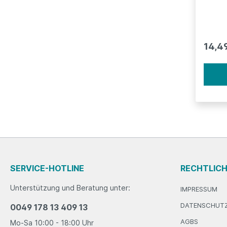
dabei, eine atemberaubende
Oberfl
lebendige
andere
Puder ve
14,4
Nutri-
und Klebst
- Vita
und Zink - angereiche
regelm
Nutri-
natürl
umlieg
pflege
profes
Billig
Amazo
SERVICE-HOTLINE
RECHTLIC
Unterstützung und Beratung unter:
IMPRESSUM
DATENSCHUT
0049 178 13 409 13
AGBS
Mo-Sa 10:00 - 18:00 Uhr