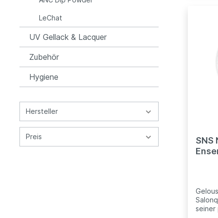
umlieg
pflege
LeChat
profes
Billig
UV Gellack & Lacquer
Amazo
Zubehör
Hygiene
Hersteller
Preis
SNS 
Ensem
Gelo
Gelous
Salonq
seiner
extrem