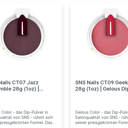
ende Nagelhaut zu
umliegende Nagelhaut zu
n.kompartibel mit anderen
pflegen.kompartibel mit an
sionellen Dip Systeme (für
professionellen Dip System
 aus China von Ebay und
Billig aus China von Ebay u
n gebotene - ohne Gewähr).
Amazon gebotene - ohne 
Nails CT07 Jazz
SNS Nails CT09 Gee
ble 28g (1oz) |
28g (1oz) | Gelous D
us Dipping Powder
Powder
 Color - das Dip-Pulver in
Gelous Color - das Dip-Pulv
ualität von SNS - rühmt sich
Salonqualität von SNS - rüh
 preisgekrönten Formel. Das
seiner preisgekrönten Form
 feinkörnige Pulver hilft
extrem feinkörnige Pulver hi